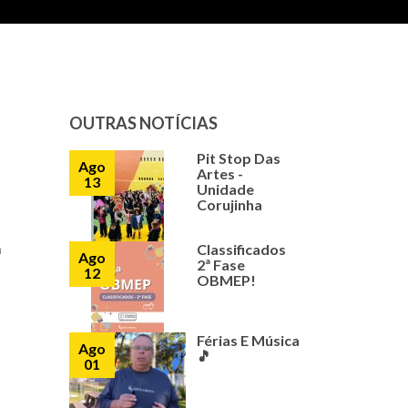
OUTRAS NOTÍCIAS
Pit Stop Das
Ago
Artes -
13
Unidade
Corujinha
Classificados
a
Ago
2ª Fase
12
OBMEP!
Férias E Música
Ago
🎵
01