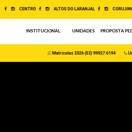
CENTRO
ALTOS DO LARANJAL
CORUJIN
INSTITUCIONAL
UNIDADES
PROPOSTA PE
Matrículas 2026 (53) 99927.6194
Un