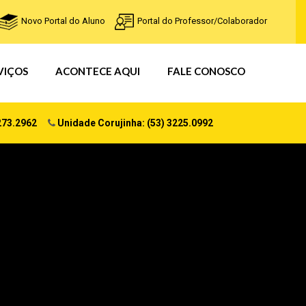
Novo Portal do Aluno
Portal do Professor/Colaborador
VIÇOS
ACONTECE AQUI
FALE CONOSCO
273.2962
Unidade Corujinha: (53) 3225.0992