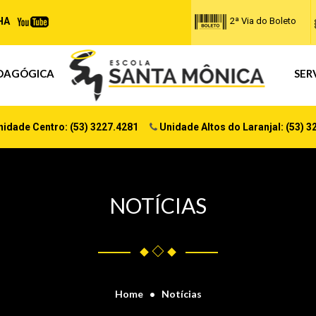
HA
2ª Via do Boleto
DAGÓGICA
SER
idade Centro: (53) 3227.4281
Unidade Altos do Laranjal: (53) 3
NOTÍCIAS
Home
Notícias