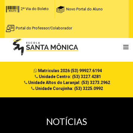
2ª Via do Boleto
Novo Portal do Aluno
Portal do Professor/Colaborador
Matrículas 2026 (53) 99927.6194
Unidade Centro: (53) 3227.4281
Unidade Altos do Laranjal: (53) 3273.2962
Unidade Corujinha: (53) 3225.0992
NOTÍCIAS