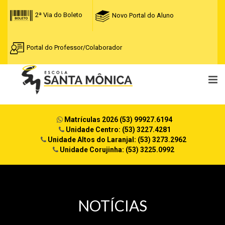
2ª Via do Boleto
Novo Portal do Aluno
Portal do Professor/Colaborador
Matrículas 2026 (53) 99927.6194
Unidade Centro: (53) 3227.4281
Unidade Altos do Laranjal: (53) 3273.2962
Unidade Corujinha: (53) 3225.0992
NOTÍCIAS