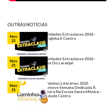
OUTRAS NOTÍCIAS
Atividades Extraclasse 2026 -
Nov
Corujinha E Centro
21
Atividades Extraclasse 2026 -
Nov
Altos Do Laranjal
21
Caminhos Literários 2025
Nov
Promove Semana Dedicada À
21
Leitura Na Escola Santa Mônica –
Unidade Centro