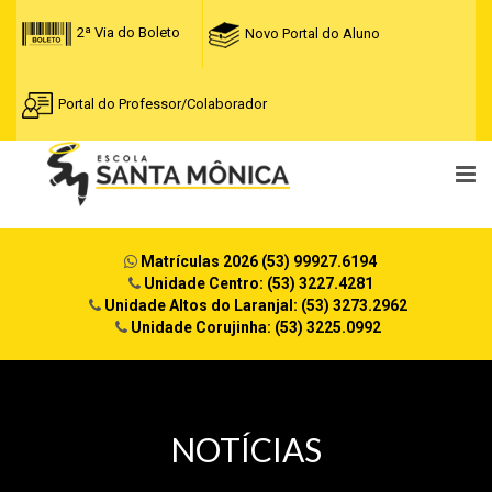
2ª Via do Boleto
Novo Portal do Aluno
Portal do Professor/Colaborador
Matrículas 2026 (53) 99927.6194
Unidade Centro: (53) 3227.4281
Unidade Altos do Laranjal: (53) 3273.2962
Unidade Corujinha: (53) 3225.0992
NOTÍCIAS