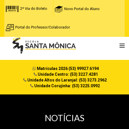
2ª Via do Boleto
Novo Portal do Aluno
Portal do Professor/Colaborador
Matrículas 2026 (53) 99927.6194
Unidade Centro: (53) 3227.4281
Unidade Altos do Laranjal: (53) 3273.2962
Unidade Corujinha: (53) 3225.0992
NOTÍCIAS