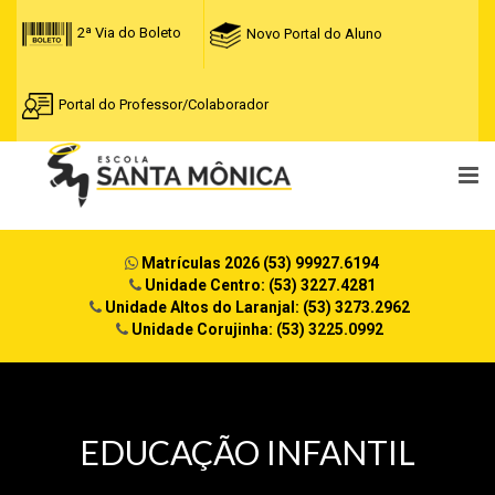
2ª Via do Boleto
Novo Portal do Aluno
Portal do Professor/Colaborador
Matrículas 2026 (53) 99927.6194
Unidade Centro: (53) 3227.4281
Unidade Altos do Laranjal: (53) 3273.2962
Unidade Corujinha: (53) 3225.0992
EDUCAÇÃO INFANTIL